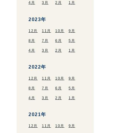
4月
3月
2月
1月
2023年
12月
11月
10月
9月
8月
7月
6月
5月
4月
3月
2月
1月
2022年
12月
11月
10月
9月
8月
7月
6月
5月
4月
3月
2月
1月
2021年
12月
11月
10月
9月