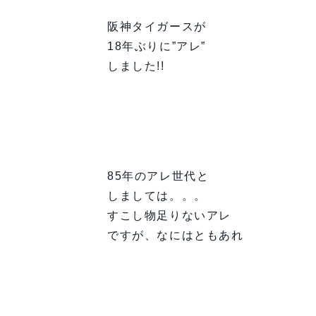
阪神タイガースが
18年ぶりに”アレ”
しました!!
85年のアレ世代と
しましては。。。
すこし物足りないアレ
ですが、なにはともあれ