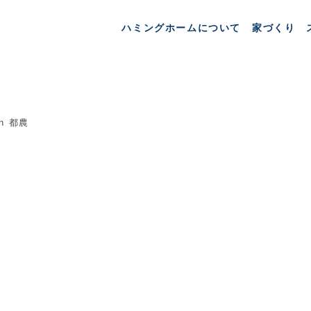
ハミングホームについて
家づくり
n 都農