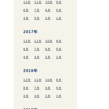
12月
11月
10月
9月
8月
7月
6月
5月
4月
3月
2月
1月
2017年
12月
11月
10月
9月
8月
7月
6月
5月
4月
3月
2月
1月
2016年
12月
11月
10月
9月
8月
7月
6月
5月
4月
3月
2月
1月