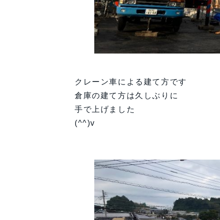
クレーン車による建て方です
倉庫の建て方は久しぶりに
手で上げました
(^^)v