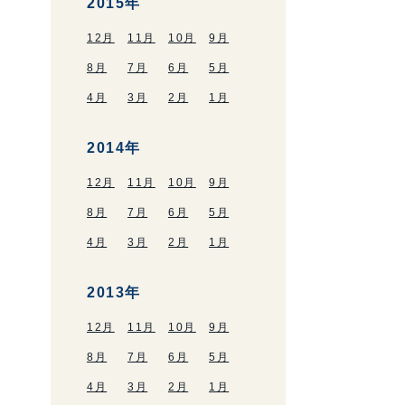
2015年
12月
11月
10月
9月
8月
7月
6月
5月
4月
3月
2月
1月
2014年
12月
11月
10月
9月
8月
7月
6月
5月
4月
3月
2月
1月
2013年
12月
11月
10月
9月
8月
7月
6月
5月
4月
3月
2月
1月