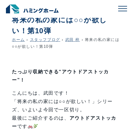
schedule
account_circle
2025.04.26
武田 梓
将来の私の家には○○が欲し
い！第10弾
ホーム
›
スタッフブログ
›
武田 梓
›
将来の私の家には
○○が欲しい！第10弾
たっぷり収納できる“アウトドアストッカ
ー”！
こんにちは、武田です！
「将来の私の家には○○が欲しい！」シリー
ズ、いよいよ今回で一区切り。
最後にご紹介するのは、
アウトドアストッカ
ー
です