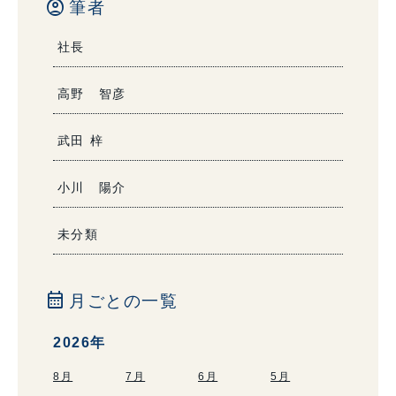
account_circle
筆者
社長
高野 智彦
武田 梓
小川 陽介
未分類
calendar_month
月ごとの一覧
2026年
8月
7月
6月
5月