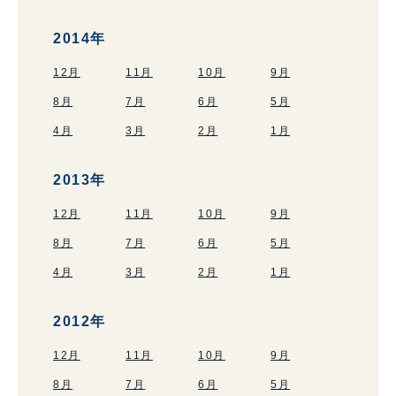
2014年
12月
11月
10月
9月
8月
7月
6月
5月
4月
3月
2月
1月
2013年
12月
11月
10月
9月
8月
7月
6月
5月
4月
3月
2月
1月
2012年
12月
11月
10月
9月
8月
7月
6月
5月