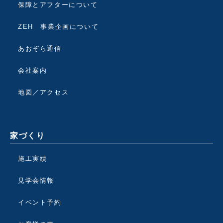
保障とアフターについて
ZEH 事業企画について
あおぞら通信
会社案内
地図／アクセス
家づくり
施工実績
見学会情報
イベント予約