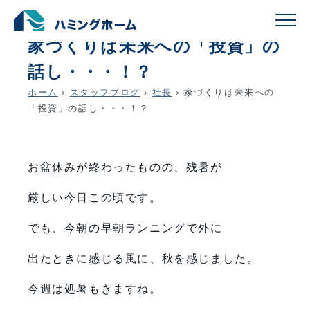
schedule
account_circle
2025.08.18
社長
家づくりは未来への「投資」の
話し・・・！？
ホーム
›
スタッフブログ
›
社長
›
家づくりは未来への
「投資」の話し・・・！？
お盆休みが終わったものの、残暑が
厳しい今日この頃です。
でも、今朝の早朝ランニングで外に
出たときに感じる風に、秋を感じました。
今週は処暑もきますね。