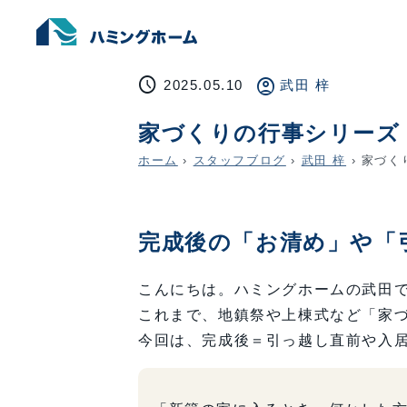
schedule
account_circle
2025.05.10
武田 梓
家づくりの行事シリーズ 
ホーム
›
スタッフブログ
›
武田 梓
›
家づく
完成後の「お清め」や「
こんにちは。ハミングホームの武田
これまで、地鎮祭や上棟式など「家
今回は、完成後＝引っ越し直前や入居