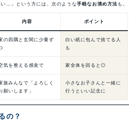
高い…」という方には、次のような
手軽なお清め方法
も。
内容
ポイント
家の四隅と玄関に少量ず
白い紙に包んで捨てる人
つ
も
空気を整える感覚で
家全体を回ると◎
家族みんなで「よろしく
小さなお子さんと一緒に
お願いします」
行うといい記念に
るの？