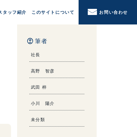
スタッフ紹介
このサイトについて
お問い合わせ
account_circle
筆者
社長
高野 智彦
武田 梓
小川 陽介
未分類