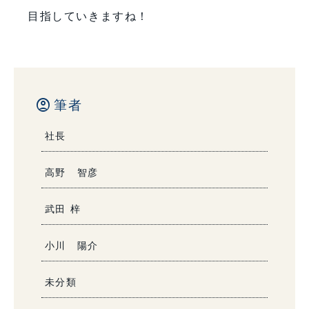
目指していきますね！
account_circle
筆者
社長
高野 智彦
武田 梓
小川 陽介
未分類