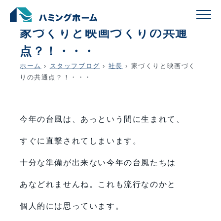
schedule
account_circle
2025.09.04
社長
家づくりと映画づくりの共通
点？！・・・
ホーム
›
スタッフブログ
›
社長
›
家づくりと映画づく
りの共通点？！・・・
今年の台風は、あっという間に生まれて、
すぐに直撃されてしまいます。
十分な準備が出来ない今年の台風たちは
あなどれませんね。これも流行なのかと
個人的には思っています。