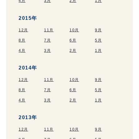
4月
3月
2月
1月
2015年
12月
11月
10月
9月
8月
7月
6月
5月
4月
3月
2月
1月
2014年
12月
11月
10月
9月
8月
7月
6月
5月
4月
3月
2月
1月
2013年
12月
11月
10月
9月