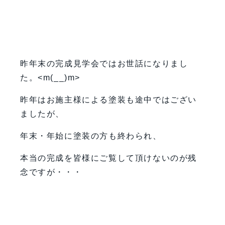
昨年末の完成見学会ではお世話になりまし
た。<m(__)m>
昨年はお施主様による塗装も途中ではござい
ましたが、
年末・年始に塗装の方も終わられ、
本当の完成を皆様にご覧して頂けないのが残
念ですが・・・