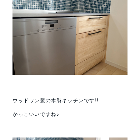
ウッドワン製の木製キッチンです!!
かっこいいですね♪