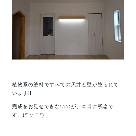
植物系の塗料ですべての天井と壁が塗られて
います!!
完成をお見せできないのが、本当に残念で
す。(*´▽｀*)