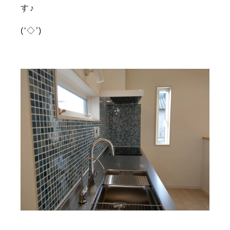
す♪
(‘◇’)ゞ