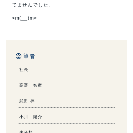
てませんでした。
<m(__)m>
account_circle
筆者
社長
高野 智彦
武田 梓
小川 陽介
未分類