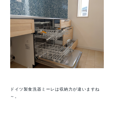
ドイツ製食洗器ミーレは収納力が違いますね
～。