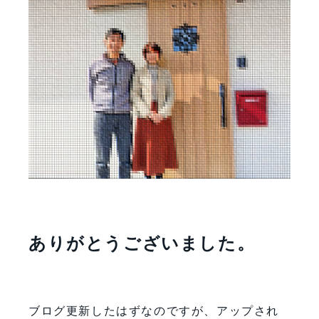
ありがとうございました。
ブログ更新したはずなのですが、アップされ