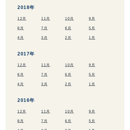
2018年
12月
11月
10月
9月
8月
7月
6月
5月
4月
3月
2月
1月
2017年
12月
11月
10月
9月
8月
7月
6月
5月
4月
3月
2月
1月
2016年
12月
11月
10月
9月
8月
7月
6月
5月