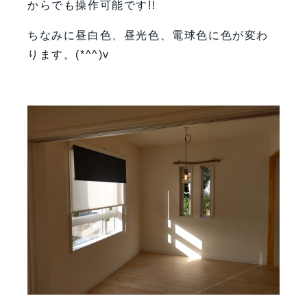
からでも操作可能です!!
ちなみに昼白色、昼光色、電球色に色が変わ
ります。(*^^)v