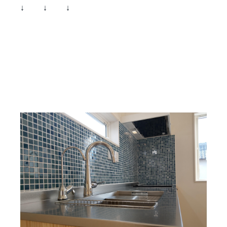
↓ ↓ ↓