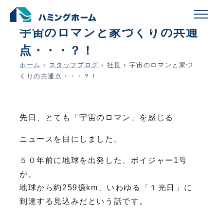
schedule
account_circle
2026.02.13
社長
宇宙のロマンと家づくりの共通
点・・・？！
ホーム
›
スタッフブログ
›
社長
›
宇宙のロマンと家づ
くりの共通点・・・？！
先日、とても「宇宙のロマン」を感じる
ニュースを目にしました。
５０年前に地球を出発した、ボイジャー1号
が、
地球から約259億km、いわゆる「１光日」に
到達する見込みだという話です。