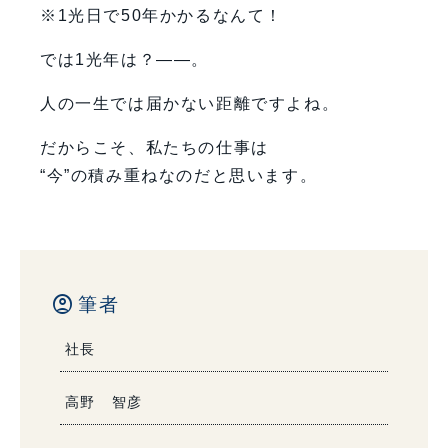
※1光日で50年かかるなんて！
では1光年は？――。
人の一生では届かない距離ですよね。
だからこそ、私たちの仕事は
“今”の積み重ねなのだと思います。
account_circle
筆者
社長
高野 智彦