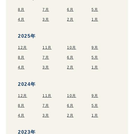
8月
7月
6月
5月
4月
3月
2月
1月
2025年
12月
11月
10月
9月
8月
7月
6月
5月
4月
3月
2月
1月
2024年
12月
11月
10月
9月
8月
7月
6月
5月
4月
3月
2月
1月
2023年