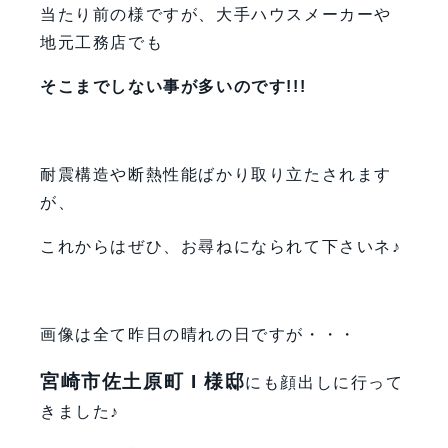
当たり前の様ですが、大手ハウスメーカーや
地元工務店でも
そこまでしない事が多いのです!!!
耐震構造や断熱性能ばかり取り立たされます
が、
これからはぜひ、お尋ねになられて下さいネ♪
画像は全て昨日の晴れの日ですが・・・
宮崎市佐土原町 I 様邸
にも顔出しに行って
きました♪