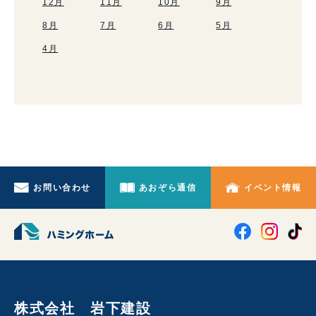
12月
11月
10月
9月
8月
7月
6月
5月
4月
お問い合わせ
あおぞら通信
イベント情報
株式会社 岩下建設