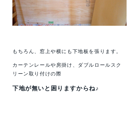
もちろん、窓上や横にも下地板を張ります。
カーテンレールや房掛け、ダブルロールスク
リーン取り付けの際
下地が無いと困りますからね♪