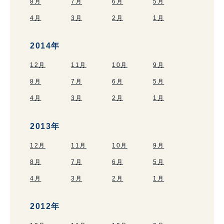
8月
7月
6月
5月
4月
3月
2月
1月
2014年
12月
11月
10月
9月
8月
7月
6月
5月
4月
3月
2月
1月
2013年
12月
11月
10月
9月
8月
7月
6月
5月
4月
3月
2月
1月
2012年