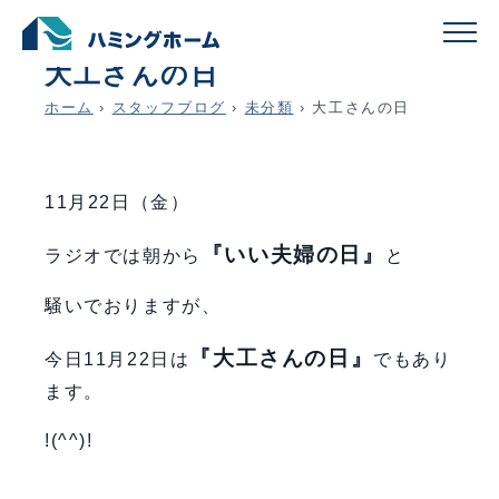
schedule
account_circle
2019.11.22
未分類
大工さんの日
ホーム
›
スタッフブログ
›
未分類
›
大工さんの日
11月22日（金）
『いい夫婦の日』
ラジオでは朝から
と
騒いでおりますが、
『大工さんの日』
今日11月22日は
でもあり
ます。
!(^^)!