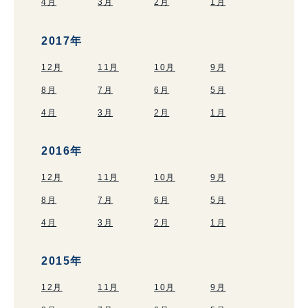
4月
3月
2月
1月
2017年
12月
11月
10月
9月
8月
7月
6月
5月
4月
3月
2月
1月
2016年
12月
11月
10月
9月
8月
7月
6月
5月
4月
3月
2月
1月
2015年
12月
11月
10月
9月