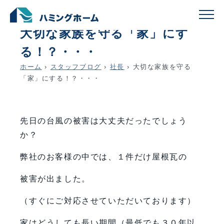
schedule
account_circle
2025.09.06
社長
大切な家族を守る「家」にす
る！？・・・
ホーム
›
スタッフブログ
›
社長
›
大切な家族を守る
「家」にする！？・・・
先日の台風の被害は大丈夫だったでしょう
か？
弊社のお客様の中では、１件だけ屋根瓦の
被害が出ました。
（すぐにご対応させていただいております）
家はどうしても長い期間（最低でも３０年以