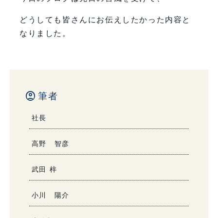
どうしても皆さんにお伝えしたかった内容と
なりました。
account_circle
筆者
社長
高野 智彦
武田 梓
小川 陽介