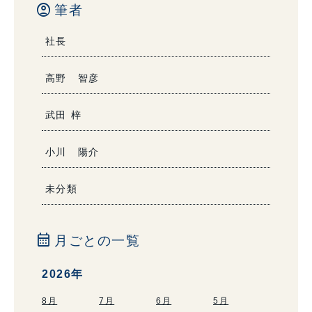
account_circle
筆者
社長
高野 智彦
武田 梓
小川 陽介
未分類
calendar_month
月ごとの一覧
2026年
8月
7月
6月
5月