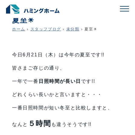
schedule
account_circle
2018.06.21
未分類
夏至☀
ホーム
›
スタッフブログ
›
未分類
›
夏至☀
今日6月21日（木）は今年の夏至です!!
皆さまご存じの通り、
一年で一番
日照時間が長い日
です!!
どれくらい長いかと言いますと・・・
一番日照時間が短い冬至と比較しますと、
５時間
なんと
も違うそうです!!