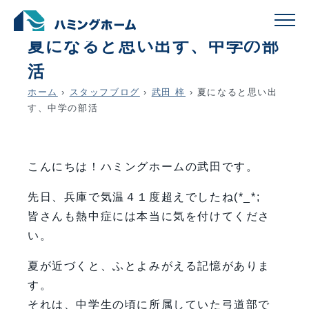
schedule
account_circle
2025.08.01
武田 梓
夏になると思い出す、中学の部
活
ホーム
›
スタッフブログ
›
武田 梓
›
夏になると思い出
す、中学の部活
こんにちは！ハミングホームの武田です。
先日、兵庫で気温４１度超えでしたね(*_*;
皆さんも熱中症には本当に気を付けてくださ
い。
夏が近づくと、ふとよみがえる記憶がありま
す。
それは、中学生の頃に所属していた弓道部で