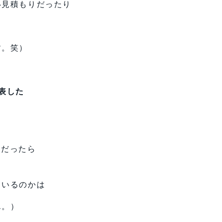
い見積もりだったり
す。笑）
表した
円だったら
ているのかは
ん。）