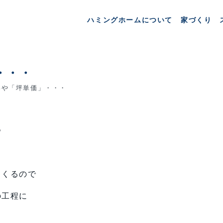
ハミングホームについて
家づくり
・・・
や「坪単価」・・・
つ
てくるので
の工程に