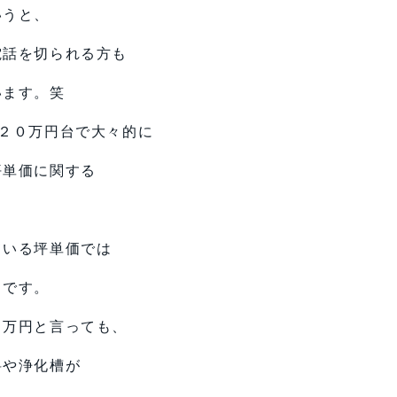
いうと、
電話を切られる方も
います。笑
２０万円台で大々的に
坪単価に関する
ている坪単価では
とです。
０万円と言っても、
料や浄化槽が