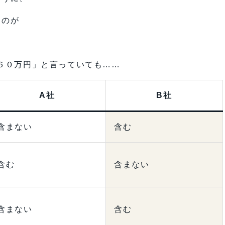
ものが
。
６０万円」と言っていても……
A社
B社
含まない
含む
含む
含まない
含まない
含む