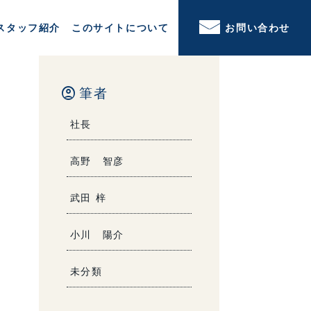
スタッフ紹介
このサイトについて
お問い合わせ
account_circle
筆者
社長
高野 智彦
武田 梓
小川 陽介
未分類