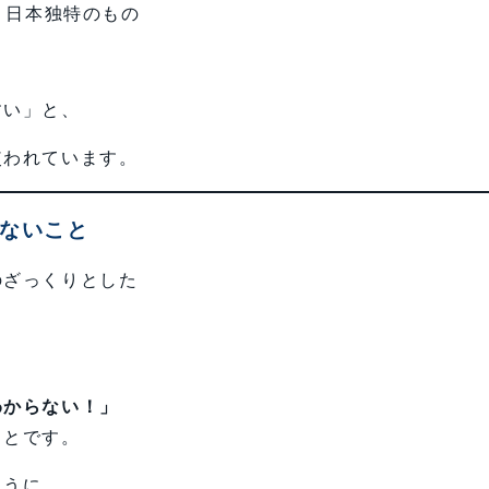
、日本独特のもの
すい」と、
使われています。
らないこと
のざっくりとした
わからない！」
ことです。
ように、