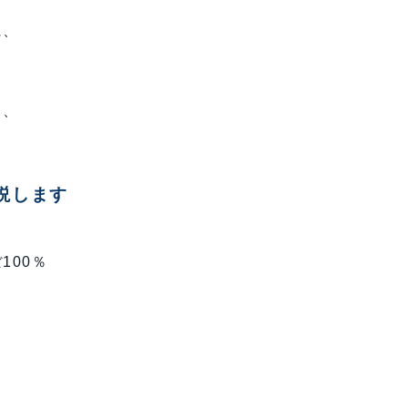
に、
て、
説します
100％