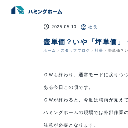
schedule
account_circle
2025.05.10
社長
壺単価？いや「坪単価」
ホーム
›
スタッフブログ
›
社長
›
壺単価？い
ＧＷも終わり、通常モードに戻りつ
ある今日この頃です。
ＧＷが終わると、今度は梅雨が見え
ハミングホームの現場では外部作業
注意が必要となります。