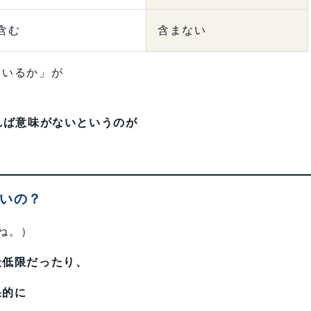
含む
含まない
ているか」が
れば意味がないというのが
いいの？
ね。）
最低限だったり、
果的に