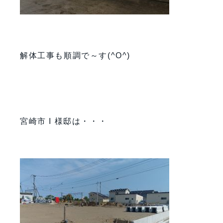
解体工事も順調で～す(^O^)
宮崎市 I 様邸は・・・