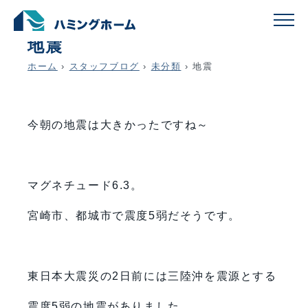
schedule
account_circle
2019.05.10
未分類
地震
ホーム
›
スタッフブログ
›
未分類
›
地震
今朝の地震は大きかったですね～
マグネチュード6.3。
宮崎市、都城市で震度5弱だそうです。
東日本大震災の2日前には三陸沖を震源とする
震度5弱の地震がありました。