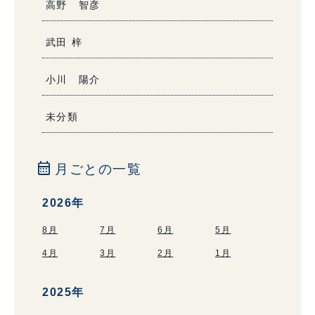
高野 智彦
武田 梓
小川 陽介
未分類
calendar_month
月ごとの一覧
2026年
8月
7月
6月
5月
4月
3月
2月
1月
2025年