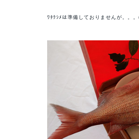
ﾜﾀｸｼﾒは準備しておりませんが。。。(