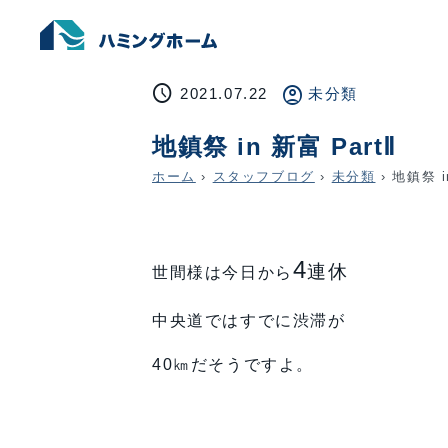
schedule
account_circle
2021.07.22
未分類
地鎮祭 in 新富 PartⅡ
ホーム
›
スタッフブログ
›
未分類
›
地鎮祭 in
4
連休
世間様は今日から
中央道ではすでに渋滞が
40㎞だそうですよ。