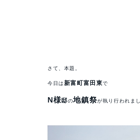
さて、本題。
新富町富田東
今日は
で
N様
地鎮祭
邸
の
が執り行われまし