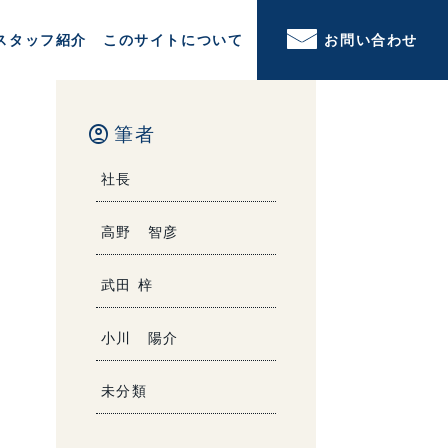
スタッフ紹介
このサイトについて
お問い合わせ
account_circle
筆者
社長
高野 智彦
武田 梓
小川 陽介
未分類