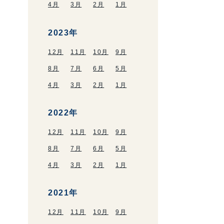
4月
3月
2月
1月
2023年
12月
11月
10月
9月
8月
7月
6月
5月
4月
3月
2月
1月
2022年
12月
11月
10月
9月
8月
7月
6月
5月
4月
3月
2月
1月
2021年
12月
11月
10月
9月