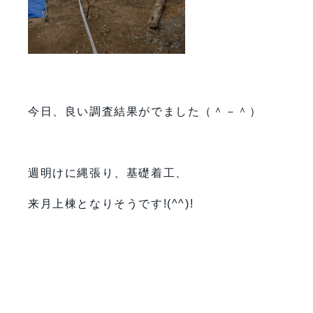
今日、良い調査結果がでました（＾－＾）
週明けに縄張り、基礎着工、
来月上棟となりそうです!(^^)!