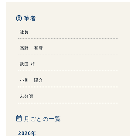
account_circle
筆者
社長
高野 智彦
武田 梓
小川 陽介
未分類
calendar_month
月ごとの一覧
2026年