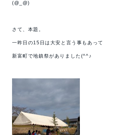
(@_@)
さて、本題。
一昨日の15日は大安と言う事もあって
新富町で地鎮祭がありました(^^♪