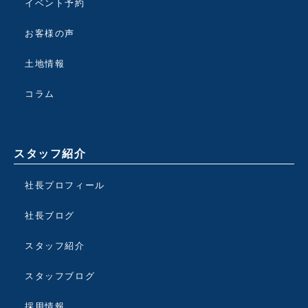
イベント予約
お客様の声
土地情報
コラム
スタッフ紹介
社長プロフィール
社長ブログ
スタッフ紹介
スタッフブログ
採用情報