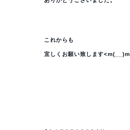
ありがとうございました。
これからも
宜しくお願い致します<m(__)m