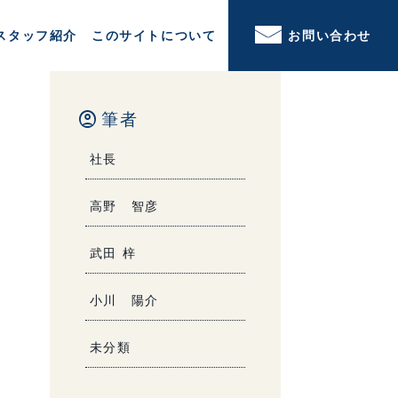
スタッフ紹介
このサイトについて
お問い合わせ
account_circle
筆者
社長
高野 智彦
武田 梓
小川 陽介
未分類