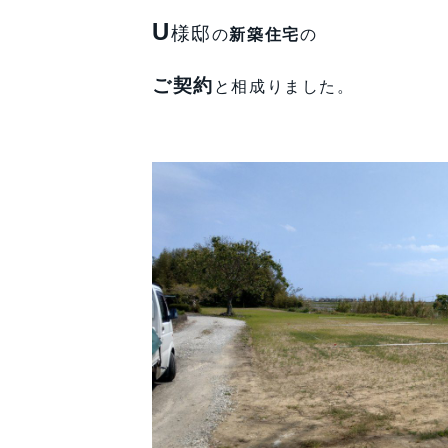
U
様邸
の
新築住宅
の
ご契約
と相成りました。