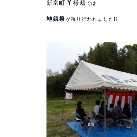
Ｙ
新富町
様邸
では
地鎮祭
が執り行われました!!