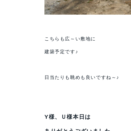
こちらも広～い敷地に
建築予定です♪
日当たりも眺めも良いですね～♪
Y様、Ｕ様本日は