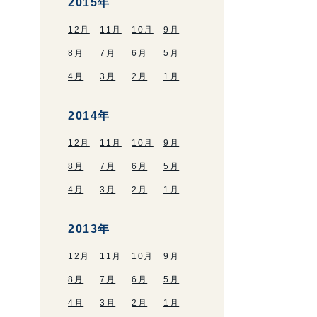
2015年
12月
11月
10月
9月
8月
7月
6月
5月
4月
3月
2月
1月
2014年
12月
11月
10月
9月
8月
7月
6月
5月
4月
3月
2月
1月
2013年
12月
11月
10月
9月
8月
7月
6月
5月
4月
3月
2月
1月