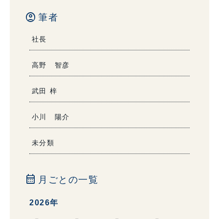
account_circle
筆者
社長
高野 智彦
武田 梓
小川 陽介
未分類
calendar_month
月ごとの一覧
2026年