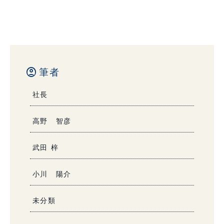
account_circle
筆者
社長
高野 智彦
武田 梓
小川 陽介
未分類