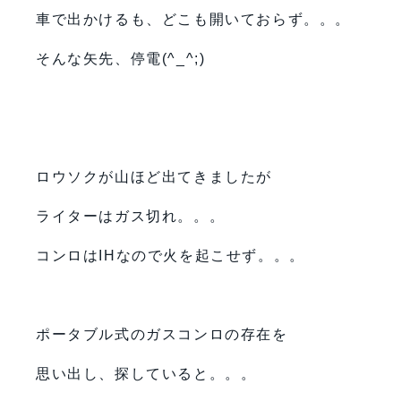
車で出かけるも、どこも開いておらず。。。
そんな矢先、停電(^_^;)
ロウソクが山ほど出てきましたが
ライターはガス切れ。。。
コンロはIHなので火を起こせず。。。
ポータブル式のガスコンロの存在を
思い出し、探していると。。。