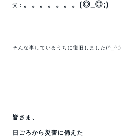
。。。。。。。(◎_◎;)
父：
そんな事しているうちに復旧しました(^_^;)
皆さま、
日ごろから災害に備えた