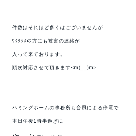
件数はそれほど多くはございませんが
ﾜﾀｸｼﾒの方にも被害の連絡が
入って来ております。
順次対応させて頂きます<m(__)m>
ハミングホームの事務所も台風による停電で
本日午後1時半過ぎに