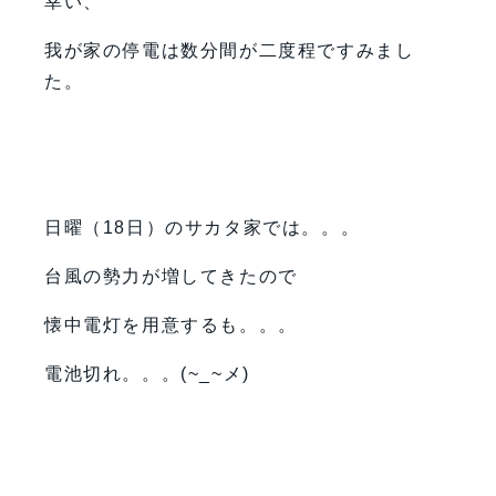
幸い、
我が家の停電は数分間が二度程ですみまし
た。
日曜（18日）のサカタ家では。。。
台風の勢力が増してきたので
懐中電灯を用意するも。。。
電池切れ。。。(~_~メ)