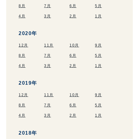
8月
7月
6月
5月
4月
3月
2月
1月
2020年
12月
11月
10月
9月
8月
7月
6月
5月
4月
3月
2月
1月
2019年
12月
11月
10月
9月
8月
7月
6月
5月
4月
3月
2月
1月
2018年