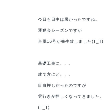
今日も日中は暑かったですね。
運動会シーズンですが
台風16号が発生致しました(T_T)
基礎工事に、、、
建て方にと、、、
目白押しだったのですが
雲行きが怪しくなってきました。
(T_T)