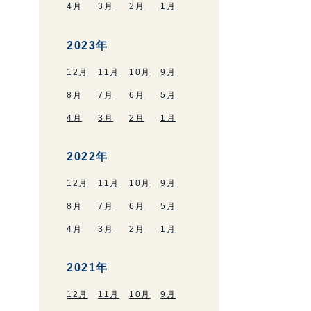
4月
3月
2月
1月
2023年
12月
11月
10月
9月
8月
7月
6月
5月
4月
3月
2月
1月
2022年
12月
11月
10月
9月
8月
7月
6月
5月
4月
3月
2月
1月
2021年
12月
11月
10月
9月