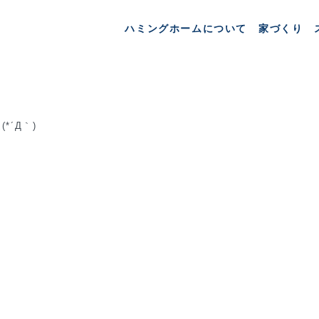
ハミングホームについて
家づくり
*´Д｀)