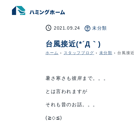
schedule
account_circle
2021.09.24
未分類
台風接近(*´Д｀)
ホーム
›
スタッフブログ
›
未分類
›
台風接近(
暑さ寒さも彼岸まで。。。
とは言われますが
それも昔のお話。。。
(≧◇≦)