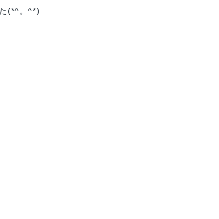
*^。^*)