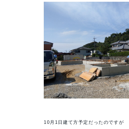
10月1日建て方予定だったのですが