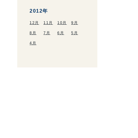
2012年
12月
11月
10月
9月
8月
7月
6月
5月
4月