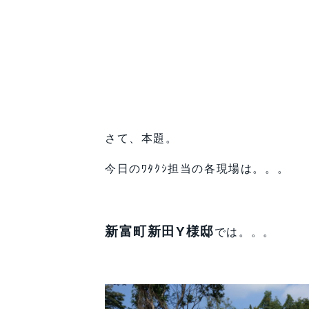
さて、本題。
今日のﾜﾀｸｼ担当の各現場は。。。
新富町新田Y様邸
では。。。