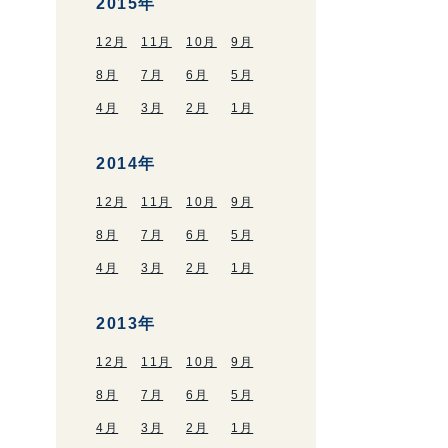
2015年
12月
11月
10月
9月
8月
7月
6月
5月
4月
3月
2月
1月
2014年
12月
11月
10月
9月
8月
7月
6月
5月
4月
3月
2月
1月
2013年
12月
11月
10月
9月
8月
7月
6月
5月
4月
3月
2月
1月