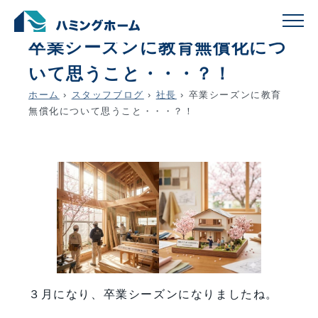
schedule
account_circle
2026.03.03
社長
卒業シーズンに教育無償化につ
いて思うこと・・・？！
ホーム
›
スタッフブログ
›
社長
›
卒業シーズンに教育
無償化について思うこと・・・？！
３月になり、卒業シーズンになりましたね。