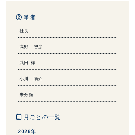
account_circle
筆者
社長
高野 智彦
武田 梓
小川 陽介
未分類
calendar_month
月ごとの一覧
2026年