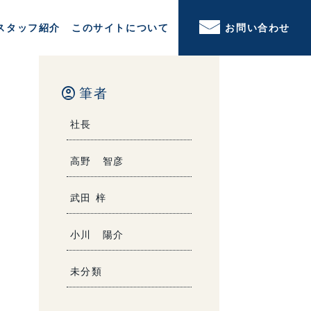
スタッフ紹介
このサイトについて
お問い合わせ
account_circle
筆者
社長
高野 智彦
武田 梓
小川 陽介
未分類