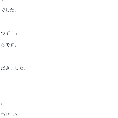
合でした。
そ、
勝つぞ！」
からです。
ただきました。
。
た！
す。
合わせして