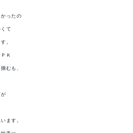
多かったの
かくて
ます。
なＰＫ
を掴むも、
声が
思います。