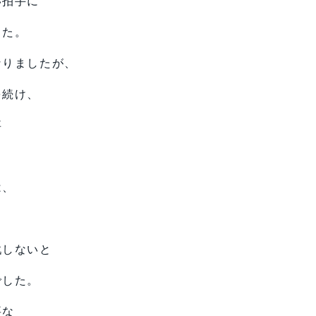
い拍手に
した。
なりましたが、
を続け、
事
は、
と
戦しないと
でした。
要な