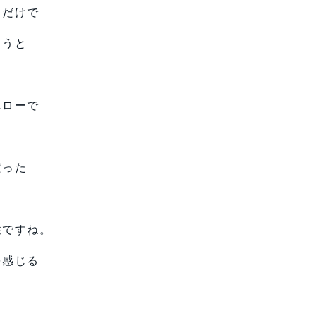
るだけで
ろうと
エローで
だった
性ですね。
を感じる