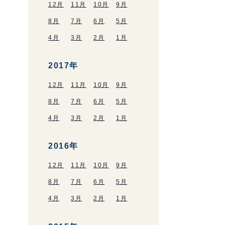
12月
11月
10月
9月
8月
7月
6月
5月
4月
3月
2月
1月
2017年
12月
11月
10月
9月
8月
7月
6月
5月
4月
3月
2月
1月
2016年
12月
11月
10月
9月
8月
7月
6月
5月
4月
3月
2月
1月