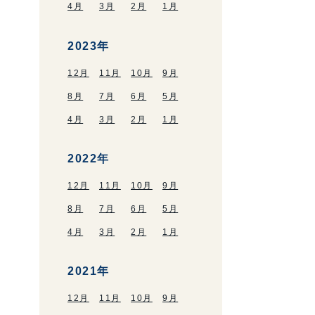
4月
3月
2月
1月
2023年
12月
11月
10月
9月
8月
7月
6月
5月
4月
3月
2月
1月
2022年
12月
11月
10月
9月
8月
7月
6月
5月
4月
3月
2月
1月
2021年
12月
11月
10月
9月