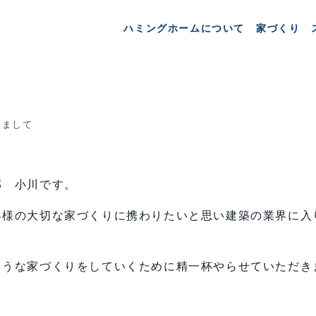
ハミングホームについて
家づくり
まして
部 小川です。
客様の大切な家づくりに携わりたいと思い建築の業界に入
ような家づくりをしていくために精一杯やらせていただき