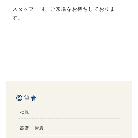
スタッフ一同、ご来場をお待ちしておりま
す。
account_circle
筆者
社長
高野 智彦