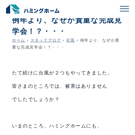
schedule
account_circle
2018.08.24
社長
例年より、なぜか貴重な完成見
学会！？・・・
ホーム
›
スタッフブログ
›
社長
›
例年より、なぜか貴
重な完成見学会！？・・・
たて続けに台風が２つもやってきました。
皆さまのところでは、被害はありません
でしたでしょうか？
いまのところ、ハミングホームにも、