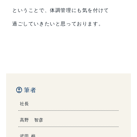
ということで、体調管理にも気を付けて
過ごしていきたいと思っております。
account_circle
筆者
社長
高野 智彦
武田 梓