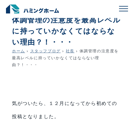
schedule
account_circle
2017.12.04
社長
体調管理の注意度を最高レベル
に持っていかなくてはならな
い理由？！・・・
ホーム
›
スタッフブログ
›
社長
›
体調管理の注意度を
最高レベルに持っていかなくてはならない理
由？！・・・
気がついたら、１２月になってから初めての
投稿となりました。