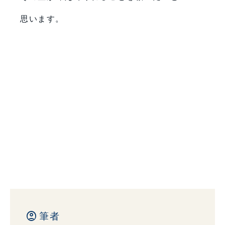
思います。
account_circle
筆者