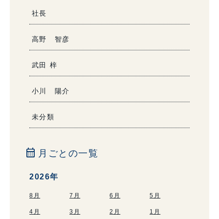
社長
高野 智彦
武田 梓
小川 陽介
未分類
calendar_month
月ごとの一覧
2026年
8月
7月
6月
5月
4月
3月
2月
1月