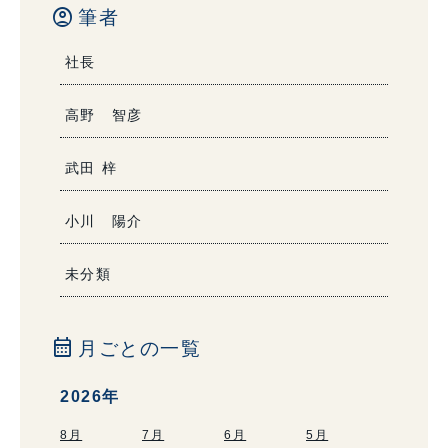
account_circle
筆者
社長
高野 智彦
武田 梓
小川 陽介
未分類
calendar_month
月ごとの一覧
2026年
8月
7月
6月
5月