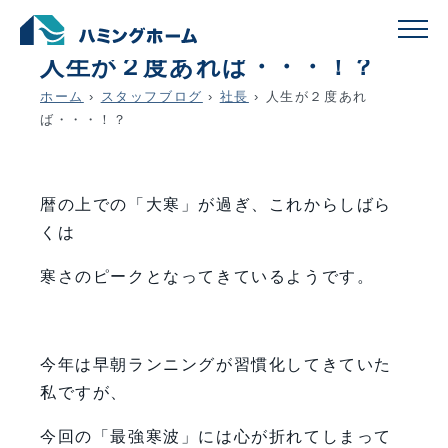
schedule
account_circle
2023.01.27
社長
人生が２度あれば・・・！？
ホーム
›
スタッフブログ
›
社長
›
人生が２度あれ
ば・・・！？
暦の上での「大寒」が過ぎ、これからしばら
くは
寒さのピークとなってきているようです。
今年は早朝ランニングが習慣化してきていた
私ですが、
今回の「最強寒波」には心が折れてしまって