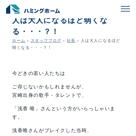
schedule
account_circle
2026.02.07
社長
人は大人になるほど弱くな
る・・・？！
ホーム
›
スタッフブログ
›
社長
›
人は大人になるほど
弱くなる・・・？！
今どきの若い人たちは
ご存じないかもしれませんが、
宮崎出身の歌手・タレントで、
「浅香 唯」さんという方がいらっしゃいま
す。
浅香唯さんがブレイクした当時、