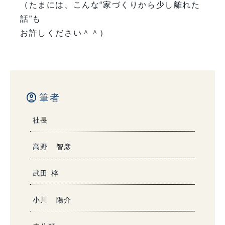
（たまには、こんな“家づくりから少し離れた
話”も
お許しください＾＾）
account_circle
筆者
社長
高野 智彦
武田 梓
小川 陽介