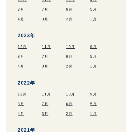
8月
7月
6月
5月
4月
3月
2月
1月
2023年
12月
11月
10月
9月
8月
7月
6月
5月
4月
3月
2月
1月
2022年
12月
11月
10月
9月
8月
7月
6月
5月
4月
3月
2月
1月
2021年