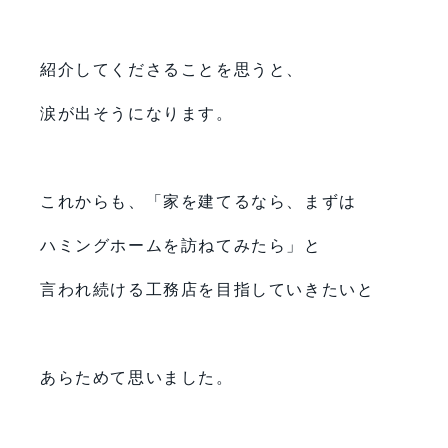
紹介してくださることを思うと、
涙が出そうになります。
これからも、「家を建てるなら、まずは
ハミングホームを訪ねてみたら」と
言われ続ける工務店を目指していきたいと
あらためて思いました。