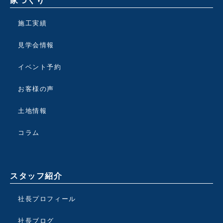
家づくり
施工実績
見学会情報
イベント予約
お客様の声
土地情報
コラム
スタッフ紹介
社長プロフィール
社長ブログ