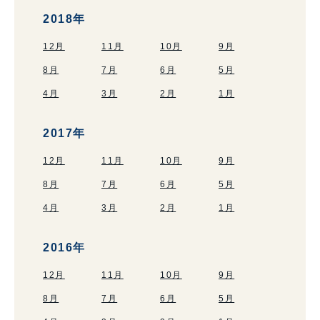
2018年
12月
11月
10月
9月
8月
7月
6月
5月
4月
3月
2月
1月
2017年
12月
11月
10月
9月
8月
7月
6月
5月
4月
3月
2月
1月
2016年
12月
11月
10月
9月
8月
7月
6月
5月