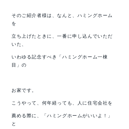
そのご紹介者様は、なんと、ハミングホーム
を
立ち上げたときに、一番に申し込んでいただ
いた、
いわゆる記念すべき「ハミングホーム一棟
目」の
お家です。
こうやって、何年経っても、人に住宅会社を
薦める際に、「ハミングホームがいいよ！」
と