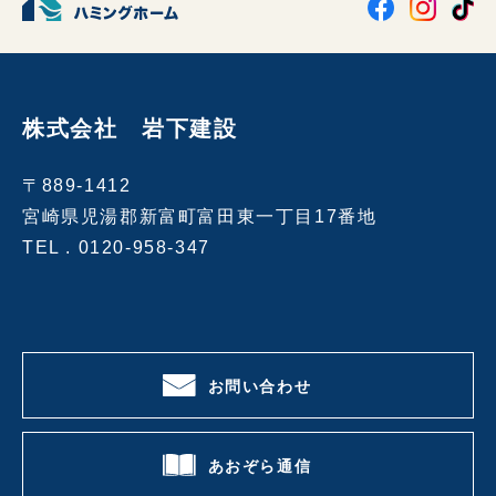
株式会社 岩下建設
〒889-1412
宮崎県児湯郡新富町富田東一丁目17番地
TEL .
0120-958-347
お問い合わせ
あおぞら通信