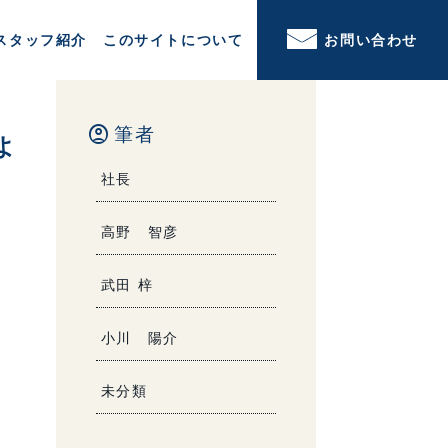
スタッフ紹介
このサイトについて
お問い合わせ
account_circle
筆者
よ
社長
高野 智彦
武田 梓
小川 陽介
未分類