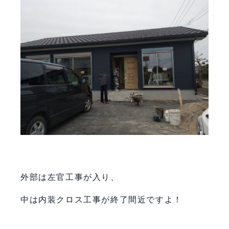
外部は左官工事が入り、
中は内装クロス工事が終了間近ですよ！