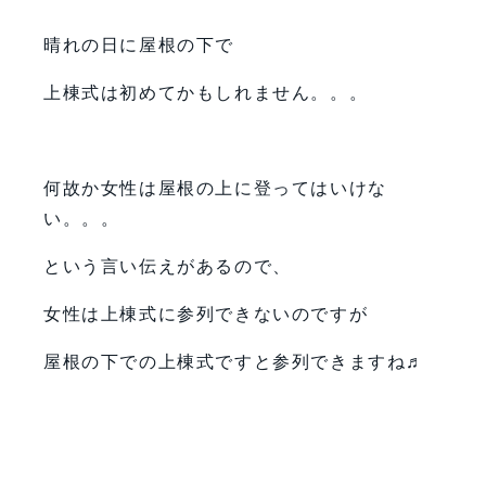
晴れの日に屋根の下で
上棟式は初めてかもしれません。。。
何故か女性は屋根の上に登ってはいけな
い。。。
という言い伝えがあるので、
女性は上棟式に参列できないのですが
屋根の下での上棟式ですと参列できますね♬