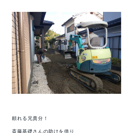
頼れる兄貴分！
斎藤基礎さんの助けを借り