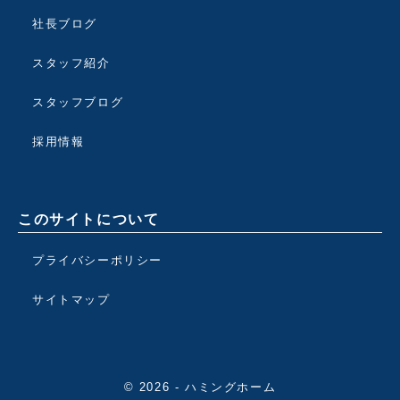
社長ブログ
スタッフ紹介
スタッフブログ
採用情報
このサイトについて
プライバシーポリシー
サイトマップ
© 2026 - ハミングホーム