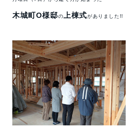
木城町O様邸
上棟式
の
がありました!!