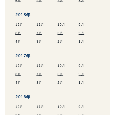
4月
3月
2月
1月
2018年
12月
11月
10月
9月
8月
7月
6月
5月
4月
3月
2月
1月
2017年
12月
11月
10月
9月
8月
7月
6月
5月
4月
3月
2月
1月
2016年
12月
11月
10月
9月