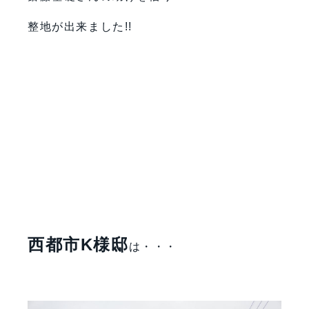
整地が出来ました!!
西都市K様邸
は・・・