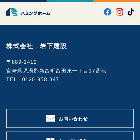
株式会社 岩下建設
〒889-1412
宮崎県児湯郡新富町富田東一丁目17番地
TEL .
0120-958-347
お問い合わせ