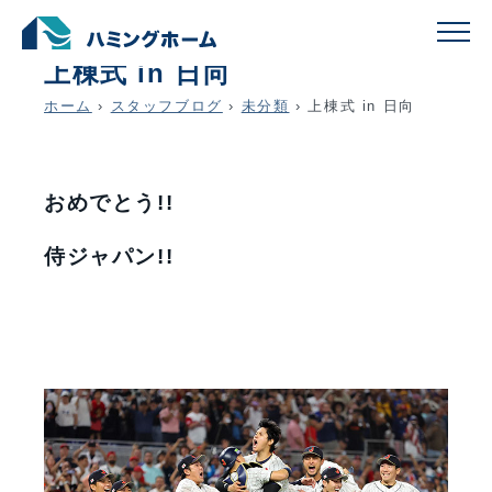
schedule
account_circle
2023.03.25
未分類
上棟式 in 日向
ホーム
›
スタッフブログ
›
未分類
›
上棟式 in 日向
おめでとう!!
侍ジャパン!!