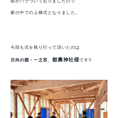
雨がパラついておりましたので
家の中での上棟式となりました。
今回も式を執り行って頂いたのは
都農神社様
日向の圀・一之宮
、
です!!