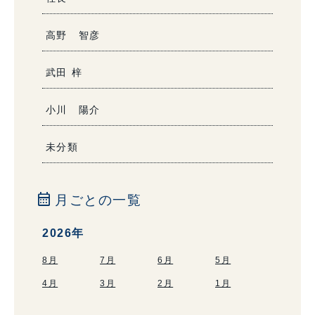
高野 智彦
武田 梓
小川 陽介
未分類
calendar_month
月ごとの一覧
2026年
8月
7月
6月
5月
4月
3月
2月
1月