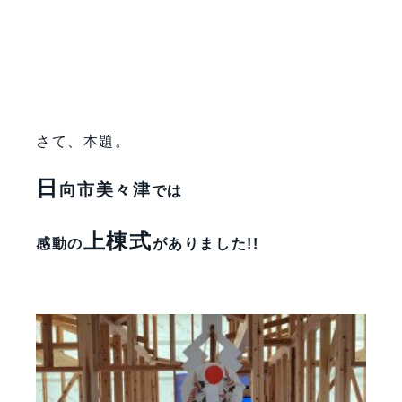
さて、本題。
日
向市美々津
では
上棟式
感動の
がありました!!