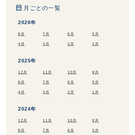
calendar_month
月ごとの一覧
2026年
8月
7月
6月
5月
4月
3月
2月
1月
2025年
12月
11月
10月
9月
8月
7月
6月
5月
4月
3月
2月
1月
2024年
12月
11月
10月
9月
8月
7月
6月
5月