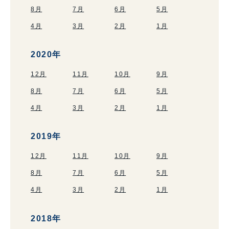
8月
7月
6月
5月
4月
3月
2月
1月
2020年
12月
11月
10月
9月
8月
7月
6月
5月
4月
3月
2月
1月
2019年
12月
11月
10月
9月
8月
7月
6月
5月
4月
3月
2月
1月
2018年