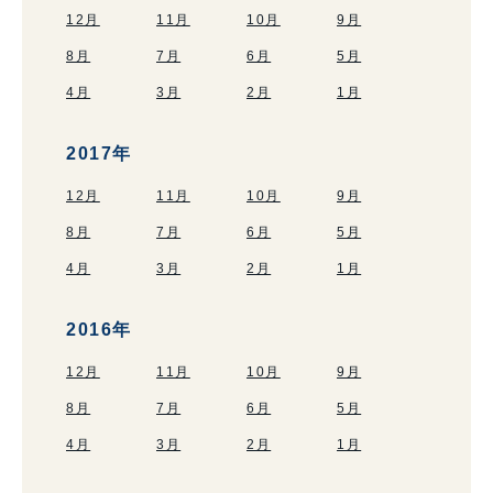
12月
11月
10月
9月
8月
7月
6月
5月
4月
3月
2月
1月
2017年
12月
11月
10月
9月
8月
7月
6月
5月
4月
3月
2月
1月
2016年
12月
11月
10月
9月
8月
7月
6月
5月
4月
3月
2月
1月