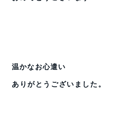
温かなお心遣い
ありがとうございました。