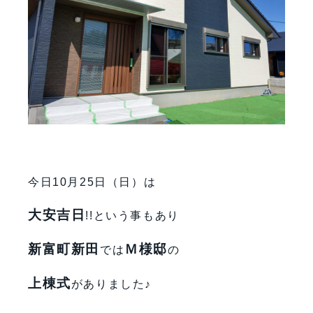
今日10月25日（日）は
大安吉日
!!という事もあり
新富町新田
Ｍ様邸
では
の
上棟式
がありました♪