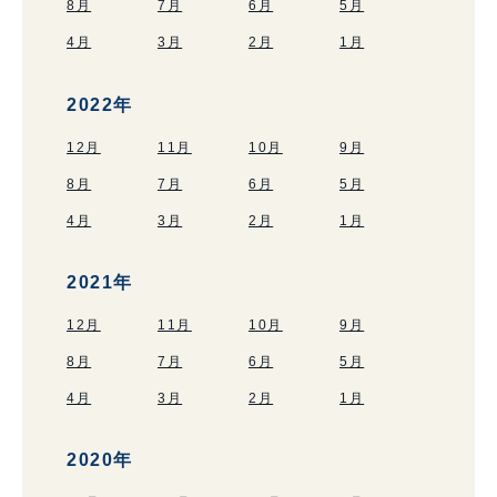
8月
7月
6月
5月
4月
3月
2月
1月
2022年
12月
11月
10月
9月
8月
7月
6月
5月
4月
3月
2月
1月
2021年
12月
11月
10月
9月
8月
7月
6月
5月
4月
3月
2月
1月
2020年