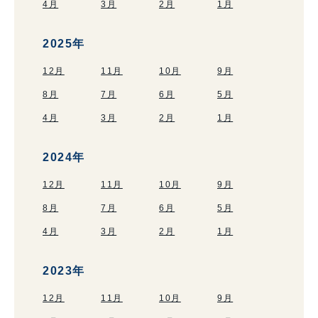
4月
3月
2月
1月
2025年
12月
11月
10月
9月
8月
7月
6月
5月
4月
3月
2月
1月
2024年
12月
11月
10月
9月
8月
7月
6月
5月
4月
3月
2月
1月
2023年
12月
11月
10月
9月