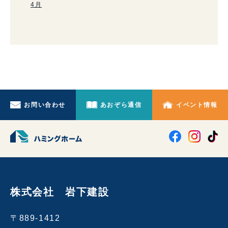
4月
お問い合わせ
あおぞら通信
イベント情報
株式会社 岩下建設
〒889-1412