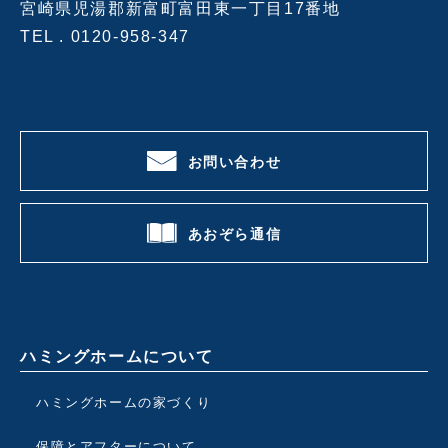
宮崎県児湯郡新富町富田東一丁目17番地
TEL .
0120-958-347
お問い合わせ
あおぞら通信
ハミングホームについて
ハミングホームの家づくり
保障とアフターについて