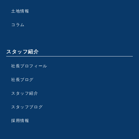
土地情報
コラム
スタッフ紹介
社長プロフィール
社長ブログ
スタッフ紹介
スタッフブログ
採用情報