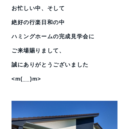
お忙しい中、そして
絶好の行楽日和の中
ハミングホームの完成見学会に
ご来場賜りまして、
誠にありがとうございました
<m(__)m>