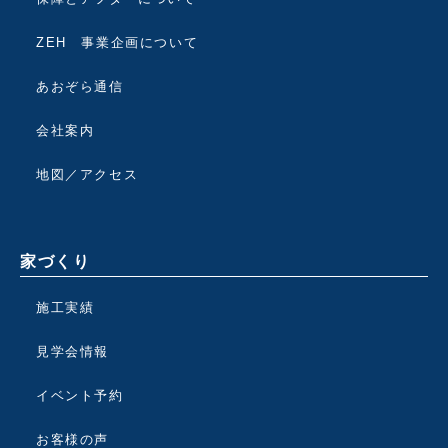
ZEH 事業企画について
あおぞら通信
会社案内
地図／アクセス
家づくり
施工実績
見学会情報
イベント予約
お客様の声