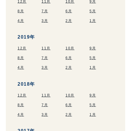
12月
11月
10月
9月
8月
7月
6月
5月
4月
3月
2月
1月
2019年
12月
11月
10月
9月
8月
7月
6月
5月
4月
3月
2月
1月
2018年
12月
11月
10月
9月
8月
7月
6月
5月
4月
3月
2月
1月
2017年