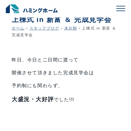
schedule
account_circle
2020.10.25
未分類
上棟式 in 新富 ＆ 完成見学会
ホーム
›
スタッフブログ
›
未分類
›
上棟式 in 新富 ＆
完成見学会
昨日、今日と二日間に渡って
開催させて頂きました完成見学会は
予約制にも関わらず、
大盛況・大好評
でした!!!