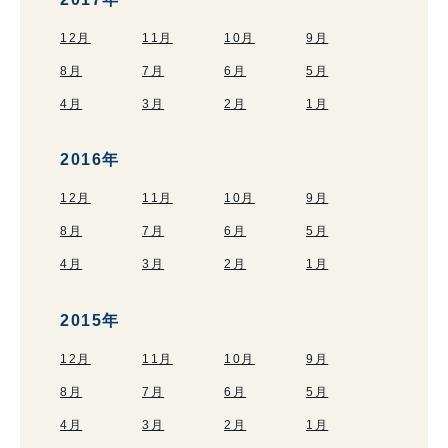
12月
11月
10月
9月
8月
7月
6月
5月
4月
3月
2月
1月
2016年
12月
11月
10月
9月
8月
7月
6月
5月
4月
3月
2月
1月
2015年
12月
11月
10月
9月
8月
7月
6月
5月
4月
3月
2月
1月