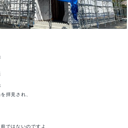
が
話
が
場を拝見され、
り前ではないのですよ