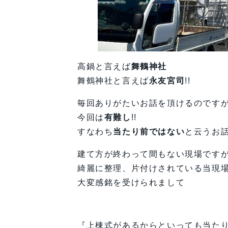
高鍋と言えば
舞鶴神社
舞鶴神社と言えば
永友宮司
!!
毎回ありがたいお話を頂けるのです
今回は
有難し
!!
すなわち
当たり前ではない
と云うお
建て方が終わって間もない現場です
綺麗に整理、片付けされている当現
大変感銘を受けられまして
『上棟式があるからといっても当た