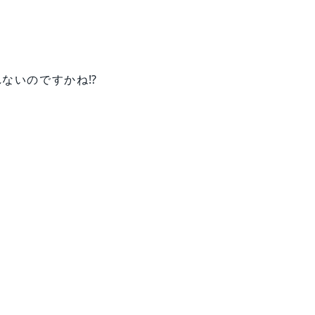
ないのですかね⁉