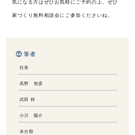
気になる方はぜひお気軽にご予約の上、ぜひ
家づくり無料相談会にご参加くださいね。
account_circle
筆者
社長
高野 智彦
武田 梓
小川 陽介
未分類