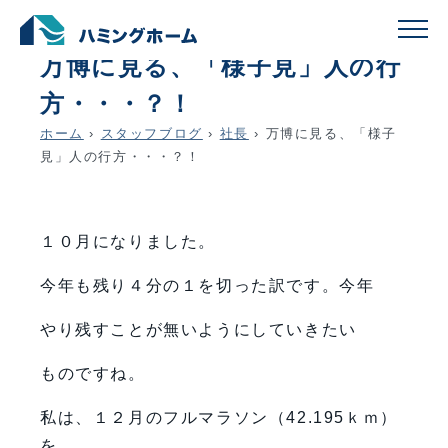
schedule
account_circle
2025.10.02
社長
万博に見る、「様子見」人の行
方・・・？！
ホーム
›
スタッフブログ
›
社長
›
万博に見る、「様子
見」人の行方・・・？！
１０月になりました。
今年も残り４分の１を切った訳です。今年
やり残すことが無いようにしていきたい
ものですね。
私は、１２月のフルマラソン（42.195ｋｍ）
を