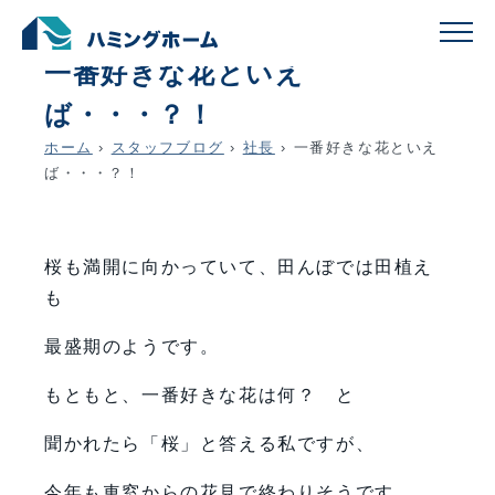
schedule
account_circle
2025.03.29
社長
一番好きな花といえ
ば・・・？！
ホーム
›
スタッフブログ
›
社長
›
一番好きな花といえ
ば・・・？！
桜も満開に向かっていて、田んぼでは田植え
も
最盛期のようです。
もともと、一番好きな花は何？ と
聞かれたら「桜」と答える私ですが、
今年も車窓からの花見で終わりそうです。