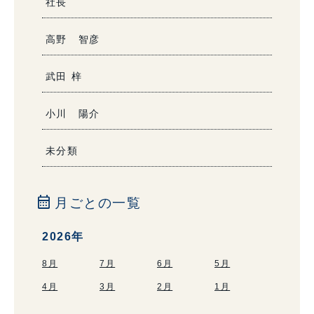
社長
高野 智彦
武田 梓
小川 陽介
未分類
calendar_month
月ごとの一覧
2026年
8月
7月
6月
5月
4月
3月
2月
1月