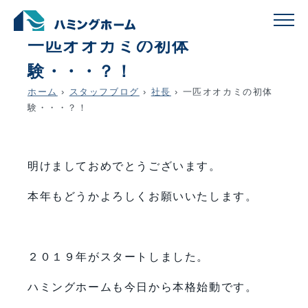
schedule
account_circle
2019.01.07
社長
一匹オオカミの初体
験・・・？！
ホーム
›
スタッフブログ
›
社長
›
一匹オオカミの初体
験・・・？！
明けましておめでとうございます。
本年もどうかよろしくお願いいたします。
２０１９年がスタートしました。
ハミングホームも今日から本格始動です。