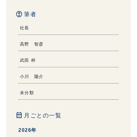
account_circle
筆者
社長
高野 智彦
武田 梓
小川 陽介
未分類
calendar_month
月ごとの一覧
2026年