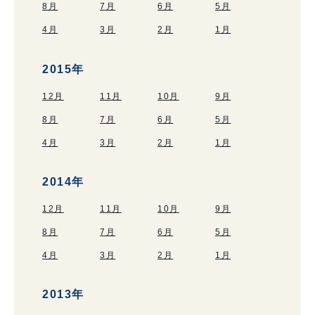
8月
7月
6月
5月
4月
3月
2月
1月
2015年
12月
11月
10月
9月
8月
7月
6月
5月
4月
3月
2月
1月
2014年
12月
11月
10月
9月
8月
7月
6月
5月
4月
3月
2月
1月
2013年