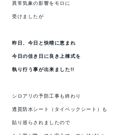
異常気象の影響をモロに
受けましたが
昨日、今日と
快晴に恵まれ
今日の佳き日に
良き上棟式を
執り行う事が出来ました!!
シロアリの予防工事も終わり
透質防水シート（タイベックシート）も
貼り巡らされましたので