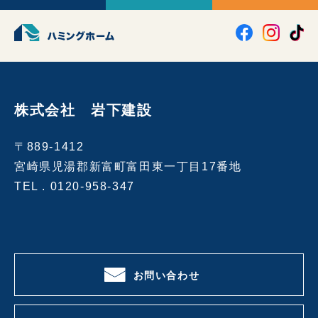
株式会社 岩下建設
〒889-1412
宮崎県児湯郡新富町富田東一丁目17番地
TEL .
0120-958-347
お問い合わせ