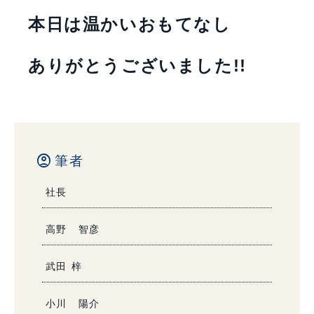
本日は温かいおもてなし
ありがとうございました!!
account_circle
筆者
社長
高野 智彦
武田 梓
小川 陽介