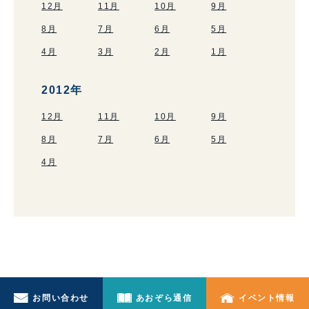
12月
11月
10月
9月
8月
7月
6月
5月
4月
3月
2月
1月
2012年
12月
11月
10月
9月
8月
7月
6月
5月
4月
お問い合わせ
あおぞら通信
イベント情報