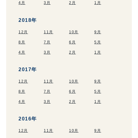
4月
3月
2月
1月
2018年
12月
11月
10月
9月
8月
7月
6月
5月
4月
3月
2月
1月
2017年
12月
11月
10月
9月
8月
7月
6月
5月
4月
3月
2月
1月
2016年
12月
11月
10月
9月