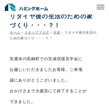
schedule
account_circle
2025.07.29
社長
リタイヤ後の生活のための家
づくり・・・？！
ホーム
›
スタッフブログ
›
社長
›
リタイヤ後の生活の
ための家づくり・・・？！
先週末の高鍋町での完成現場見学会に
お越しいただきましたお客様、ご来場
誠にありがとうございました。
おかげさまで大盛況にて終了することが
できました。