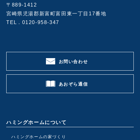
〒889-1412
宮崎県児湯郡新富町富田東一丁目17番地
TEL .
0120-958-347
お問い合わせ
あおぞら通信
ハミングホームについて
ハミングホームの家づくり