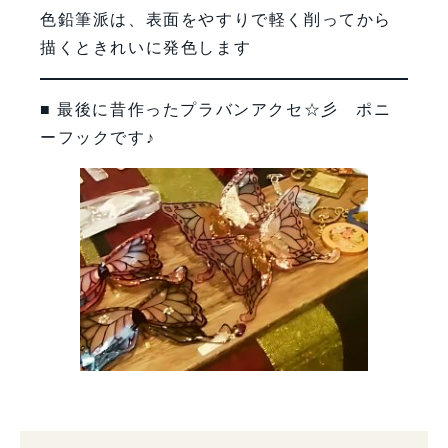
色鉛筆派は、表面をやすりで軽く削ってから
描くときれいに発色します
■ 最後に昔作ったプラバンアクセ☆彡 ポニ
ーフックです♪