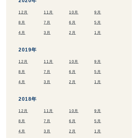
2020年
12月
11月
10月
9月
8月
7月
6月
5月
4月
3月
2月
1月
2019年
12月
11月
10月
9月
8月
7月
6月
5月
4月
3月
2月
1月
2018年
12月
11月
10月
9月
8月
7月
6月
5月
4月
3月
2月
1月