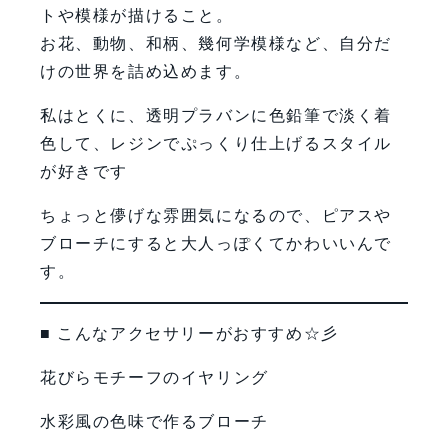
トや模様が描けること。
お花、動物、和柄、幾何学模様など、自分だ
けの世界を詰め込めます。
私はとくに、透明プラバンに色鉛筆で淡く着
色して、レジンでぷっくり仕上げるスタイル
が好きです
ちょっと儚げな雰囲気になるので、ピアスや
ブローチにすると大人っぽくてかわいいんで
す。
■ こんなアクセサリーがおすすめ☆彡
花びらモチーフのイヤリング
水彩風の色味で作るブローチ