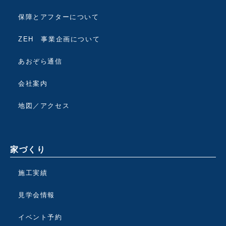
保障とアフターについて
ZEH 事業企画について
あおぞら通信
会社案内
地図／アクセス
家づくり
施工実績
見学会情報
イベント予約