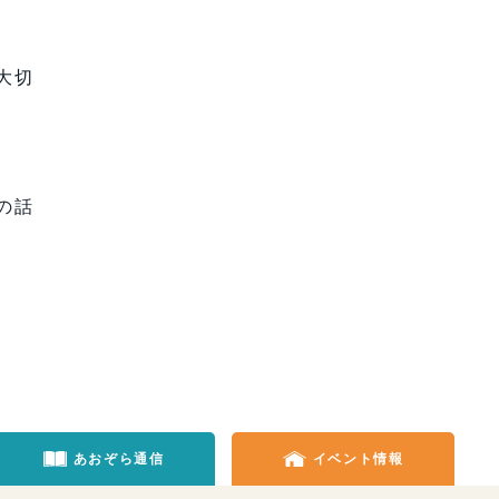
大切
の話
あおぞら通信
イベント情報