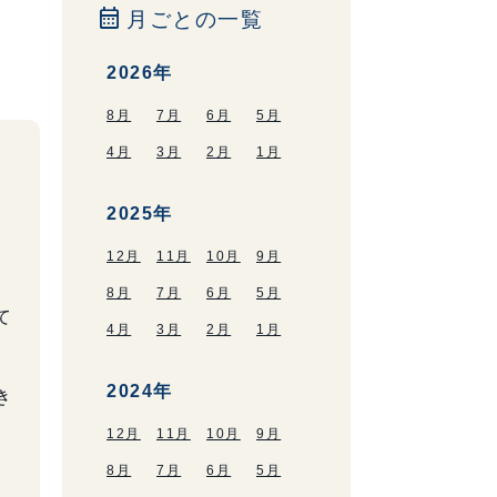
calendar_month
月ごとの一覧
2026年
8月
7月
6月
5月
4月
3月
2月
1月
2025年
12月
11月
10月
9月
8月
7月
6月
5月
て
4月
3月
2月
1月
2024年
き
12月
11月
10月
9月
8月
7月
6月
5月