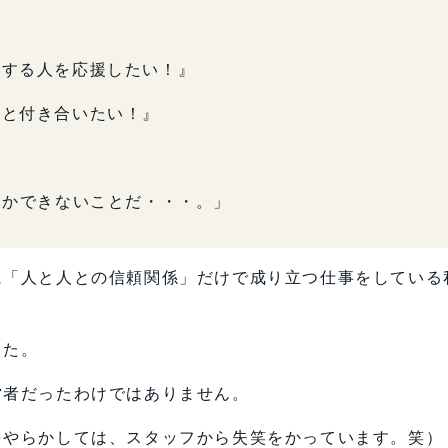
とする人を応援したい！』
人と付き合いたい！』
しかできないことだ・・・。」
に「人と人との信頼関係」だけで成り立つ仕事をしている
した。
営者だったわけではありません。
をやらかしては、スタッフから失笑をかっています。笑）