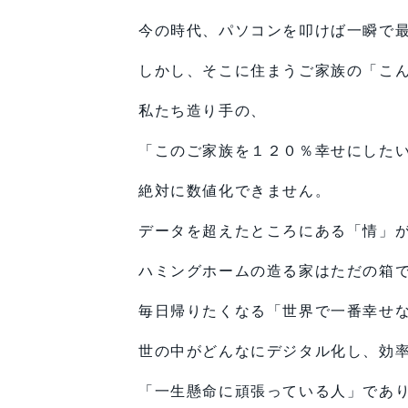
今の時代、パソコンを叩けば一瞬で
しかし、そこに住まうご家族の「こ
私たち造り手の、
「このご家族を１２０％幸せにした
絶対に数値化できません。
データを超えたところにある「情」
ハミングホームの造る家はただの箱
毎日帰りたくなる「世界で一番幸せ
世の中がどんなにデジタル化し、効
「一生懸命に頑張っている人」であ