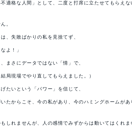
い不適格な人間」として、二度と打席に立たせてもらえな
せん。
ちは、失敗ばかりの私を見捨てず、
るなよ！」
と、まさにデータではない「情」で、
（結局現場でやり直してもらえました。）
遂げたいという「パワー」を信じて、
がいたからこそ、今の私があり、今のハミングホームがあ
かもしれませんが、人の感情でみずからは動いてはくれま