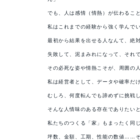
でも、人は感情（情熱）が伝わるこ
私はこれまでの経験から強く学んで
最初から結果を出せる人なんて、絶
失敗して、泥まみれになって、それ
その必死な姿や情熱こそが、周囲の
私は経営者として、データや確率だ
むしろ、何度転んでも諦めずに挑戦
そんな人情味のある存在でありたい
私たちのつくる「家」もまったく同
坪数、金額、工期、性能の数値……