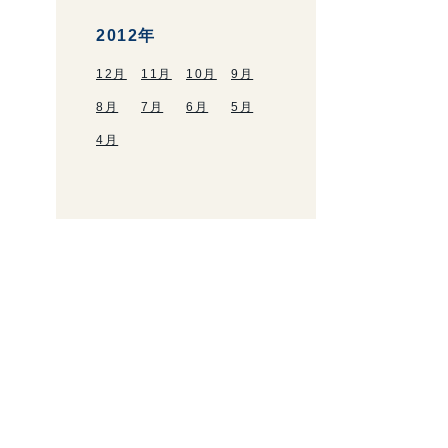
2012年
12月
11月
10月
9月
8月
7月
6月
5月
4月