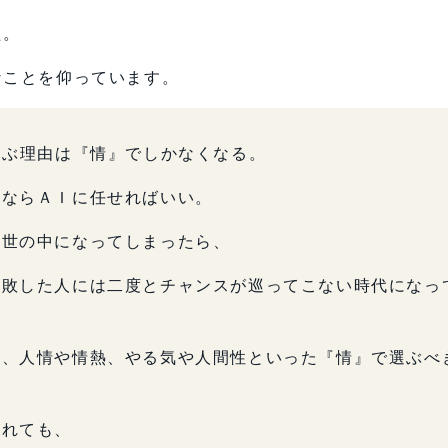
た。
なことを仰っています。
選ぶ理由は『情』でしかなくなる。
るならＡＩに任せればいい。
ぶ世の中になってしまったら、
失敗した人には二度とチャンスが巡ってこない時代になっ
は、人情や情熱、やる気や人間性といった『情』で選ぶべ
われても、