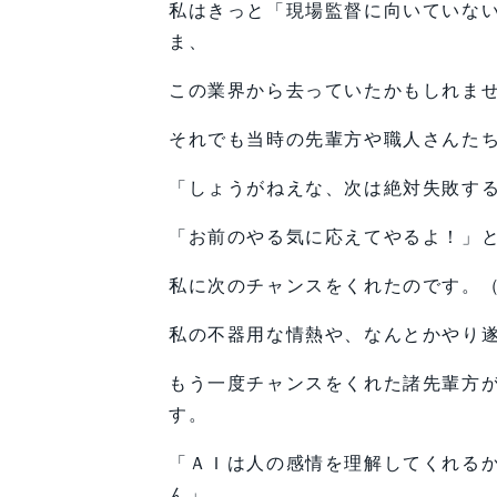
私はきっと「現場監督に向いていな
ま、
この業界から去っていたかもしれま
それでも当時の先輩方や職人さんた
「しょうがねえな、次は絶対失敗す
「お前のやる気に応えてやるよ！」
私に次のチャンスをくれたのです。
私の不器用な情熱や、なんとかやり
もう一度チャンスをくれた諸先輩方
す。
「ＡＩは人の感情を理解してくれる
ん」