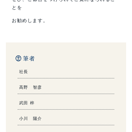
とを
お勧めします。
account_circle
筆者
社長
高野 智彦
武田 梓
小川 陽介