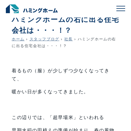
schedule
account_circle
2021.03.18
社長
ハミングホームの右に出る住宅
会社は・・・！？
ホーム
›
スタッフブログ
›
社長
›
ハミングホームの右
に出る住宅会社は・・・！？
着るもの（服）が少しずつ少なくなってき
て、
暖かい日が多くなってきました。
この辺りでは、「超早場米」といわれる
早期水稲の田植えの準備が始まり、春の風物