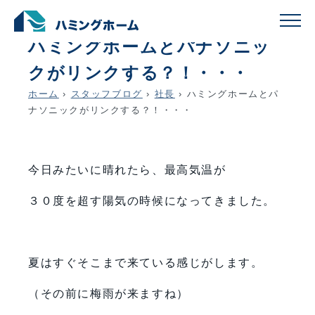
schedule
account_circle
2020.05.28
社長
ハミングホームとパナソニッ
クがリンクする？！・・・
ホーム
›
スタッフブログ
›
社長
›
ハミングホームとパ
ナソニックがリンクする？！・・・
今日みたいに晴れたら、最高気温が
３０度を超す陽気の時候になってきました。
夏はすぐそこまで来ている感じがします。
（その前に梅雨が来ますね）