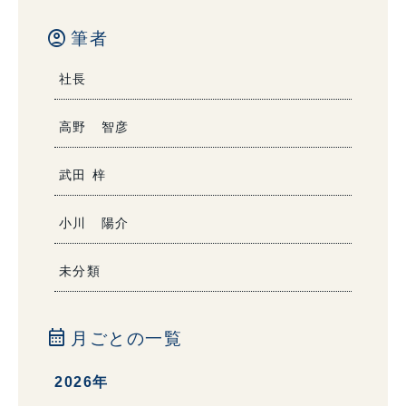
account_circle
筆者
社長
高野 智彦
武田 梓
小川 陽介
未分類
calendar_month
月ごとの一覧
2026年