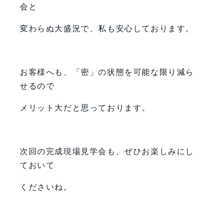
会と
変わらぬ大盛況で、私も安心しております。
お客様へも、「密」の状態を可能な限り減ら
せるので
メリット大だと思っております。
次回の完成現場見学会も、ぜひお楽しみにし
ておいて
くださいね。