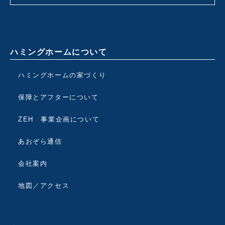
ハミングホームについて
ハミングホームの家づくり
保障とアフターについて
ZEH 事業企画について
あおぞら通信
会社案内
地図／アクセス