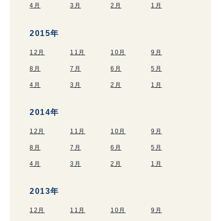
4月
3月
2月
1月
2015年
12月
11月
10月
9月
8月
7月
6月
5月
4月
3月
2月
1月
2014年
12月
11月
10月
9月
8月
7月
6月
5月
4月
3月
2月
1月
2013年
12月
11月
10月
9月