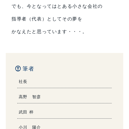
でも、今となってはとある小さな会社の
指導者（代表）としてその夢を
かなえたと思っています・・・。
account_circle
筆者
社長
高野 智彦
武田 梓
小川 陽介