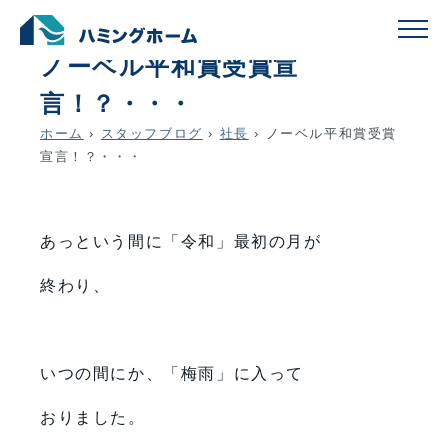
schedule
account_circle
2019.06.04
社長
ノーベル平和賞受賞宣
言！？・・・
ホーム
›
スタッフブログ
›
社長
›
ノーベル平和賞受賞
宣言！？・・・
あっという間に「令和」最初の月が
終わり、
いつの間にか、「梅雨」に入って
おりました。