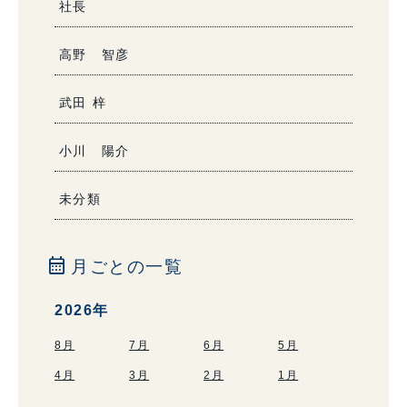
社長
高野 智彦
武田 梓
小川 陽介
未分類
calendar_month
月ごとの一覧
2026年
8月
7月
6月
5月
4月
3月
2月
1月