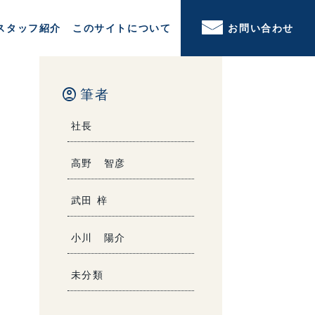
スタッフ紹介
このサイトについて
お問い合わせ
account_circle
筆者
社長
高野 智彦
武田 梓
小川 陽介
未分類