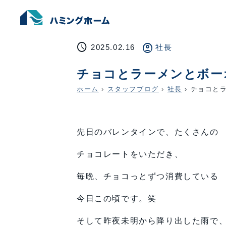
schedule
account_circle
2025.02.16
社長
チョコとラーメンとボー
ホーム
›
スタッフブログ
›
社長
›
チョコとラ
先日のバレンタインで、たくさんの
チョコレートをいただき、
毎晩、チョコっとずつ消費している
今日この頃です。笑
そして昨夜未明から降り出した雨で