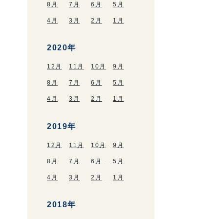
8月
7月
6月
5月
4月
3月
2月
1月
2020年
12月
11月
10月
9月
8月
7月
6月
5月
4月
3月
2月
1月
2019年
12月
11月
10月
9月
8月
7月
6月
5月
4月
3月
2月
1月
2018年