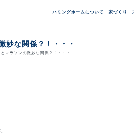
ハミングホームについて
家づくり
微妙な関係？！・・・
とマラソンの微妙な関係？！・・・
が、