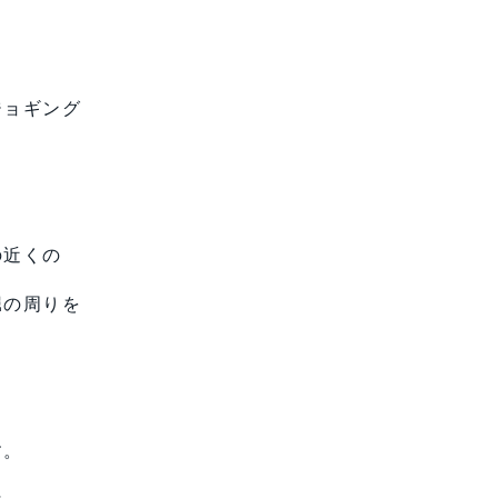
ジョギング
の近くの
堀の周りを
す。