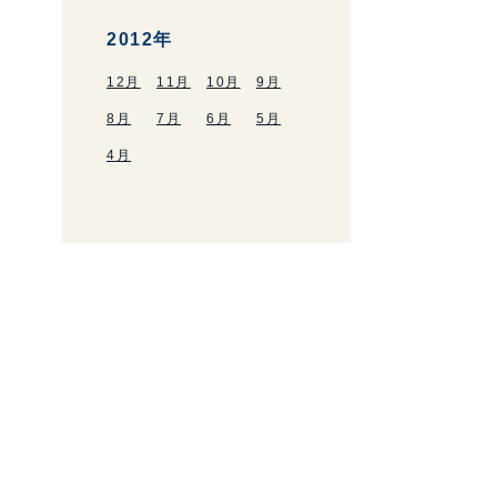
2012年
12月
11月
10月
9月
8月
7月
6月
5月
4月