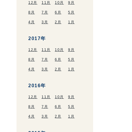
12月
11月
10月
9月
8月
7月
6月
5月
4月
3月
2月
1月
2017年
12月
11月
10月
9月
8月
7月
6月
5月
4月
3月
2月
1月
2016年
12月
11月
10月
9月
8月
7月
6月
5月
4月
3月
2月
1月