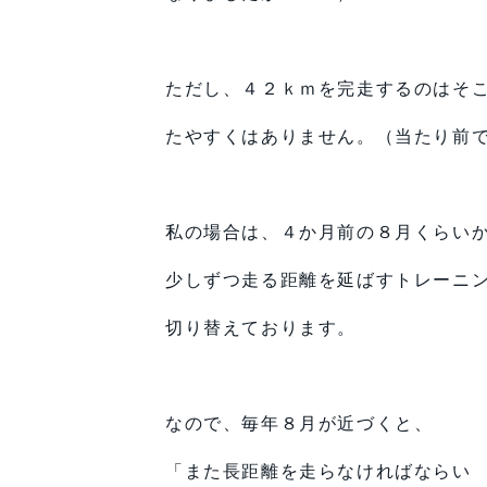
ただし、４２ｋｍを完走するのはそ
たやすくはありません。（当たり前
私の場合は、４か月前の８月くらい
少しずつ走る距離を延ばすトレーニ
切り替えております。
なので、毎年８月が近づくと、
「また長距離を走らなければならい