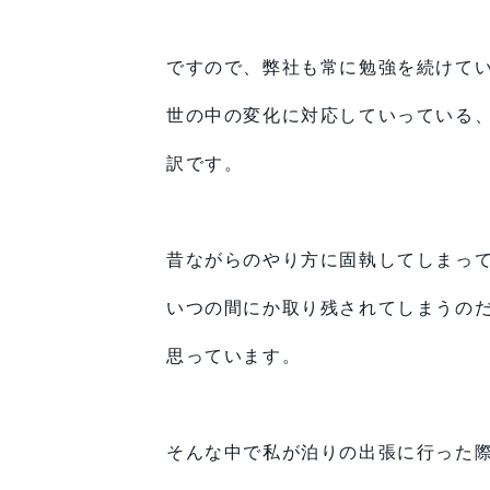
ですので、弊社も常に勉強を続けて
世の中の変化に対応していっている
訳です。
昔ながらのやり方に固執してしまっ
いつの間にか取り残されてしまうの
思っています。
そんな中で私が泊りの出張に行った